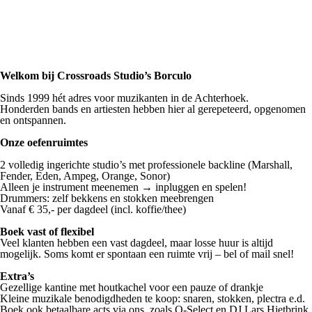
Welkom bij Crossroads Studio’s Borculo
Sinds 1999 hét adres voor muzikanten in de Achterhoek.
Honderden bands en artiesten hebben hier al gerepeteerd, opgenomen
en ontspannen.
Onze oefenruimtes
2 volledig ingerichte studio’s met professionele backline (Marshall,
Fender, Eden, Ampeg, Orange, Sonor)
Alleen je instrument meenemen → inpluggen en spelen!
Drummers: zelf bekkens en stokken meebrengen
Vanaf € 35,- per dagdeel (incl. koffie/thee)
Boek vast of flexibel
Veel klanten hebben een vast dagdeel, maar losse huur is altijd
mogelijk. Soms komt er spontaan een ruimte vrij – bel of mail snel!
Extra’s
Gezellige kantine met houtkachel voor een pauze of drankje
Kleine muzikale benodigdheden te koop: snaren, stokken, plectra e.d.
Boek ook betaalbare acts via ons, zoals
Q-Select en DJ Lars Hietbrink